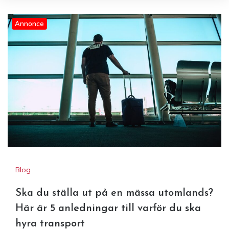
Annonce
Ska du ställa ut på en mässa
Ska du ställa ut på en mässa
utomlands? Här är 5
utomlands? Här är 5
anledningar till varför du ska
anledningar till varför du ska
hyra transport
hyra transport
Blog
Ska du ställa ut på en mässa utomlands?
Här är 5 anledningar till varför du ska
hyra transport